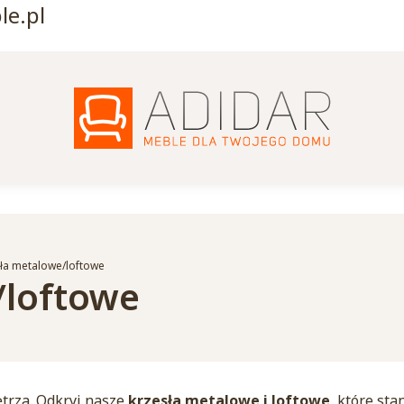
e.pl
ła metalowe/loftowe
/loftowe
ętrza. Odkryj nasze
krzesła metalowe i loftowe
, które st