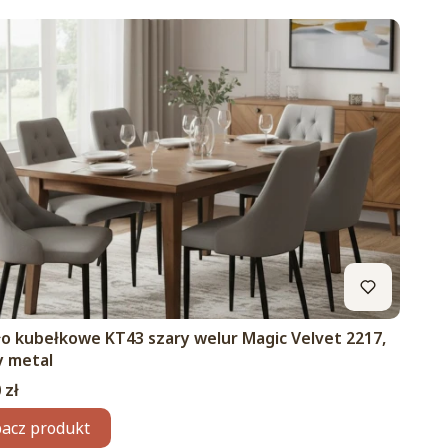
ło kubełkowe KT43 szary welur Magic Velvet 2217,
y metal
 zł
acz produkt