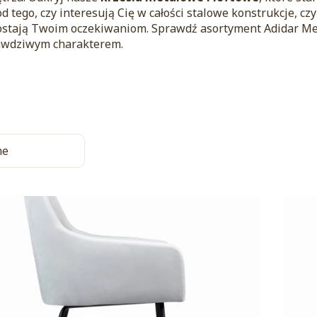
d tego, czy interesują Cię w całości stalowe konstrukcje, c
stają Twoim oczekiwaniom. Sprawdź asortyment Adidar Me
awdziwym charakterem.
a produktów
ne