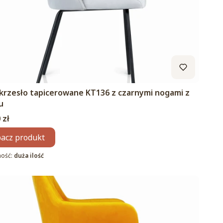
 krzesło tapicerowane KT136 z czarnymi nogami z
u
 zł
acz produkt
ność:
duża ilość