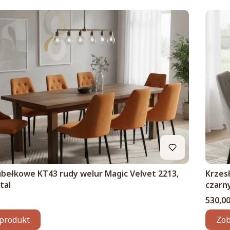
ubełkowe KT43 rudy welur Magic Velvet 2213,
Krzes
tal
czarn
Cena
530,00
produkt
Zob