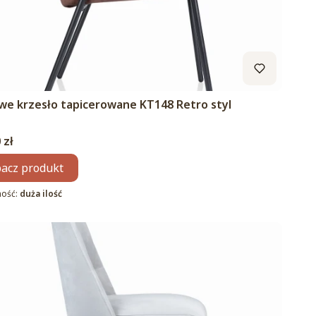
we krzesło tapicerowane KT148 Retro styl
 zł
acz produkt
ność:
duża ilość