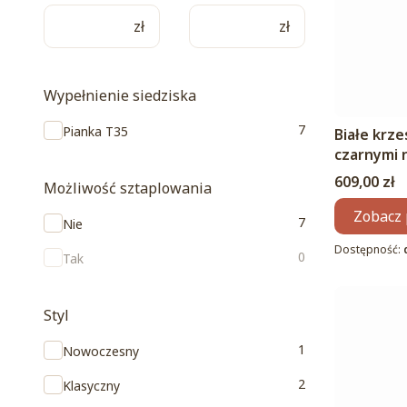
zł
zł
Wypełnienie siedziska
Wypełnienie siedziska
7
Pianka T35
Białe krz
czarnymi 
Cena
609,00 zł
Możliwość sztaplowania
Zobacz 
Możliwość sztaplowania
7
Nie
Dostępność:
0
Tak
Styl
Styl
1
Nowoczesny
2
Klasyczny