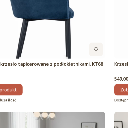
 krzesło tapicerowane z podłokietnikami, KT68
Krzesł
Cena
549,00
produkt
Zob
duża ilość
Dostęp