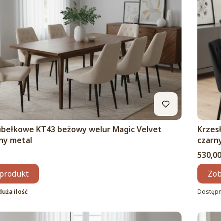
ubełkowe KT43 beżowy welur Magic Velvet
Krzes
rny metal
czarn
Cena
530,00
produkt
Zob
duża ilość
Dostęp