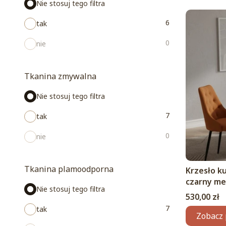
Nie stosuj tego filtra
6
tak
0
nie
Tkanina zmywalna
Nie stosuj tego filtra
7
tak
0
nie
Tkanina plamoodporna
Krzesło k
czarny me
Nie stosuj tego filtra
Cena
530,00 zł
7
tak
Zobacz 