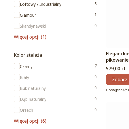
3
Loftowy / Industrialny
1
Glamour
0
Skandynawski
Więcej opcji (1)
Eleganckie
Kolor stelaża
pikowanie
Kolor stelaża
7
Czarny
Cena
579,00 zł
0
Biały
Zobacz 
0
Buk naturalny
Dostępność:
0
Dąb naturalny
0
Orzech
Więcej opcji (6)