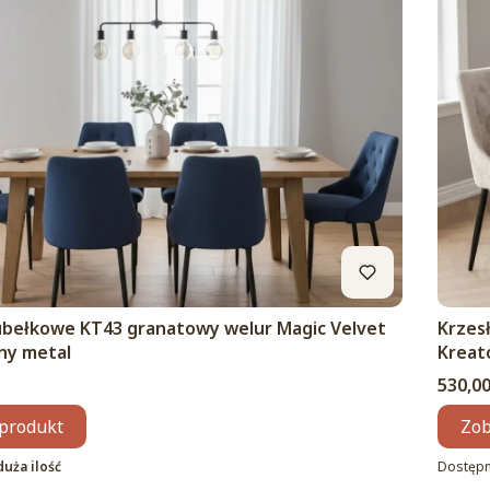
ubełkowe KT43 granatowy welur Magic Velvet
Krzes
rny metal
Kreat
Cena
530,00
produkt
Zob
duża ilość
Dostęp