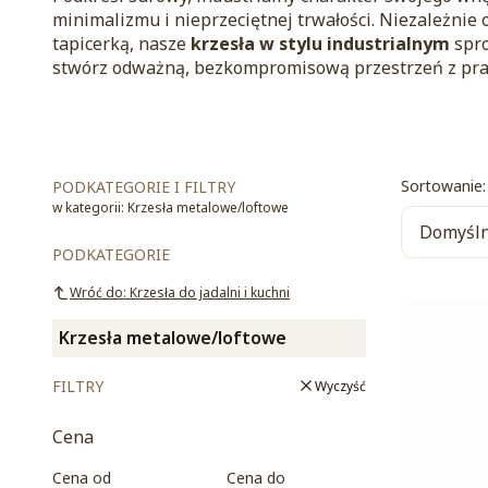
minimalizmu i nieprzeciętnej trwałości. Niezależnie o
tapicerką, nasze
krzesła w stylu industrialnym
spro
stwórz odważną, bezkompromisową przestrzeń z pr
List
Sortowanie:
PODKATEGORIE I FILTRY
w kategorii: Krzesła metalowe/loftowe
Domyśl
PODKATEGORIE
Wróć do: Krzesła do jadalni i kuchni
Krzesła metalowe/loftowe
FILTRY
Wyczyść
Cena
Cena od
Cena do