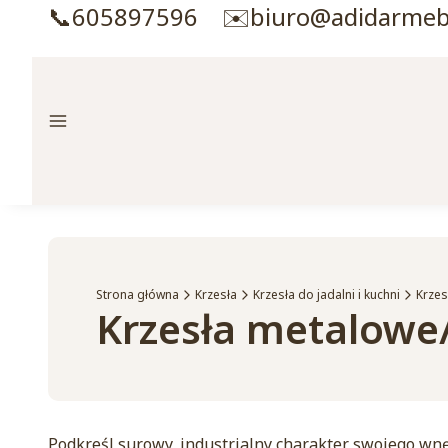
📞605897596 ✉️biuro@adidarmebl
Menu
Strona główna
Krzesła
Krzesła do jadalni i kuchni
Krzes
Krzesła metalowe
Podkreśl surowy, industrialny charakter swojego wn