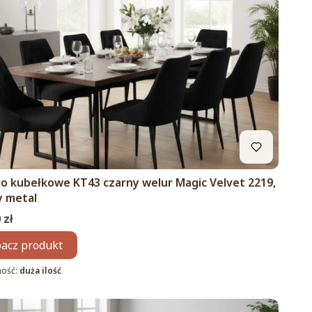
ło kubełkowe KT43 czarny welur Magic Velvet 2219,
y metal
 zł
acz produkt
ność:
duża ilość