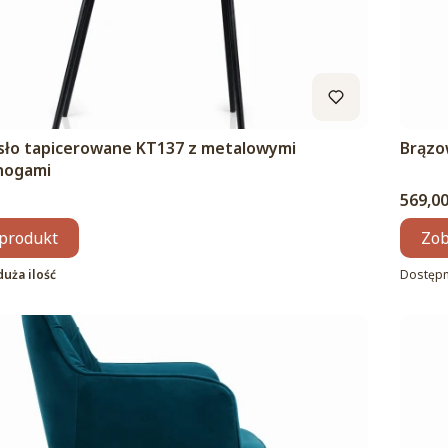
esło tapicerowane KT137 z metalowymi
Brązo
nogami
Cena
569,00
produkt
Zob
duża ilość
Dostęp