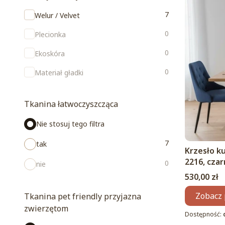
Rodzaj tkaniny
7
Welur / Velvet
0
Plecionka
0
Ekoskóra
0
Materiał gładki
Tkanina łatwoczyszcząca
Nie stosuj tego filtra
7
tak
Krzesło k
2216, cza
0
nie
Cena
530,00 zł
Zobacz 
Tkanina pet friendly przyjazna
zwierzętom
Dostępność: