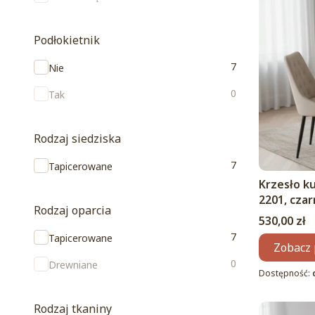
Podłokietnik
Podłokietnik
7
Nie
0
Tak
Rodzaj siedziska
Rodzaj siedziska
7
Tapicerowane
Krzesło k
2201, cza
Rodzaj oparcia
Cena
530,00 zł
Rodzaj oparcia
7
Tapicerowane
Zobacz 
0
Drewniane
Dostępność:
Rodzaj tkaniny