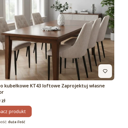
ło kubełkowe KT43 loftowe Zaprojektuj własne
or
 zł
acz produkt
ność:
duża ilość