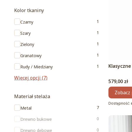
Kolor tkaniny
Kolor tkaniny
1
Czarny
1
Szary
1
Zielony
1
Granatowy
Klasyczne
1
Rudy / Miedziany
Więcej opcji (7)
Cena
579,00 zł
Zobacz 
Materiał stelaża
Dostępność:
Materiał stelaża
7
Metal
0
Drewno bukowe
0
Drewno dębowe