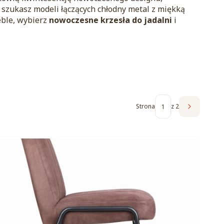
zy szukasz modeli łączących chłodny metal z miękką
ble, wybierz
nowoczesne krzesła do jadalni
i
Strona
z 2
Następne 