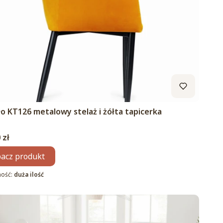
o KT126 metalowy stelaż i żółta tapicerka
 zł
acz produkt
ność:
duża ilość