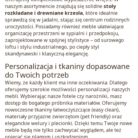
naszym asortymencie znajdują się solidne
stoły
rozkładane i drewniane krzesła
, które idealnie
sprawdzą się w jadalni, stając się centrum rodzinnych
uroczystości. Posiadamy również meble ułatwiające
organizację przestrzeni w sypialni i przedpokoju,
zaprojektowane w spójnej stylistyce – od surowego
loftu i stylu industrialnego, po ciepły styl
skandynawski i klasyczną elegancję.
Personalizacja i tkaniny dopasowane
do Twoich potrzeb
Wiemy, że każdy klient ma inne oczekiwania. Dlatego
oferujemy szerokie możliwości personalizacji naszych
mebli. Wybierając nasze fotele czy narożniki, masz
dostęp do bogatego próbnika materiałów. Oferujemy
nowoczesne tkaniny łatwoczyszczące (easy clean),
materiały przyjazne zwierzętom (pet friendly) oraz
eleganckie welury i plecionki. Dzięki temu Twoje nowe
meble będą nie tylko zachwycać wyglądem, ale też
opierać się plamom i uszkodzeniom.