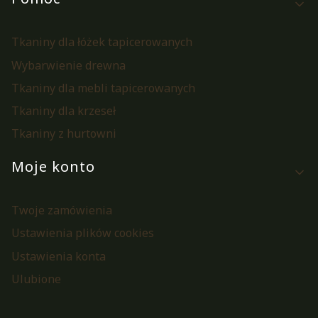
Tkaniny dla łóżek tapicerowanych
Wybarwienie drewna
Tkaniny dla mebli tapicerowanych
Tkaniny dla krzeseł
Tkaniny z hurtowni
Moje konto
Twoje zamówienia
Ustawienia plików cookies
Ustawienia konta
Ulubione