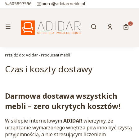
📞605897596 ✉️biuro@adidarmeble.pl
Otwórz wyszukiwa
Produk
Menu
Szukaj
Zaloguj się
Koszy
Przejdź do:
Adidar - Producent mebli
Czas i koszty dostawy
Darmowa dostawa wszystkich
mebli – zero ukrytych kosztów!
W sklepie internetowym
ADIDAR
wierzymy, że
urządzanie wymarzonego wnętrza powinno być czystą
przyjemnością, a nie stresującym liczeniem