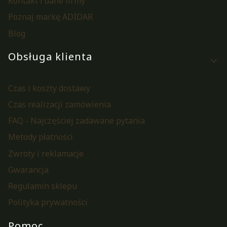
Kontakt i dane firmy
Poznaj markę ADIDAR
Blog
Obsługa klienta
Czas i koszty dostawy
Czas realizacji zamówienia
FAQ - Najczęściej zadawane pytania
Metody płatności
Zwroty i reklamacje
Gwarancja
Regulamin sklepu
Polityka prywatności
Pomoc