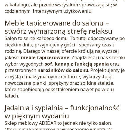
w katalogu, ale przede wszystkim sprawdzają się w
codziennym, intensywnym użytkowaniu.
Meble tapicerowane do salonu –
stwórz wymarzoną strefę relaksu
Salon to serce każdego domu. To tutaj odpoczywamy po
ciężkim dniu, przyjmujemy gości i spędzamy czas z
rodziną. Dlatego w naszej ofercie królują najwyższej
jakości
meble tapicerowane
. Znajdziesz u nas szeroki
wybór wygodnych
sof, kanap z funkcją spania
oraz
przestronnych
narożników do salonu
. Projektujemy je
z myślą o maksymalnym komforcie, wykorzystując
nowoczesne pianki, sprężyny oraz solidne stelaże,
które zapobiegają odkształceniom nawet po wielu
latach.
Jadalnia i sypialnia – funkcjonalność
w pięknym wydaniu
Sklep meblowy ADIDAR to jednak nie tylko salon.
Oferujemy kompleksowe wyposażenie wnętrz. W