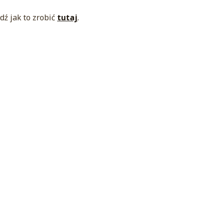
ź jak to zrobić
tutaj
.