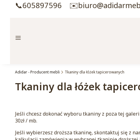
📞605897596 ✉️biuro@adidarmebl
Menu
Adidar - Producent mebli
Tkaniny dla łóżek tapicerowanych
Tkaniny dla łóżek tapice
Jeśli chcesz dokonać wyboru tkaniny z poza tej galer
30zł / mb.
Jeśli wybierzesz droższa tkaninę, skontaktuj się z
kalkulacji zamówienia w wybranej tkaninie droższej 