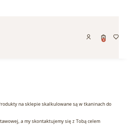
Produkty w k
Zaloguj się
Koszyk
Ulubio
rodukty na sklepie skalkulowane są w tkaninach do
stawowej, a my skontaktujemy się z Tobą celem