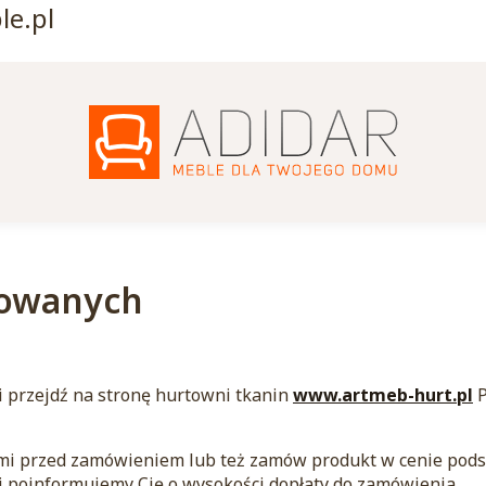
e.pl
rowanych
ii przejdź na stronę hurtowni tkanin
www.artmeb-hurt.pl
P
 nami przed zamówieniem lub też zamów produkt w cenie pod
i poinformujemy Cię o wysokości dopłaty do zamówienia.