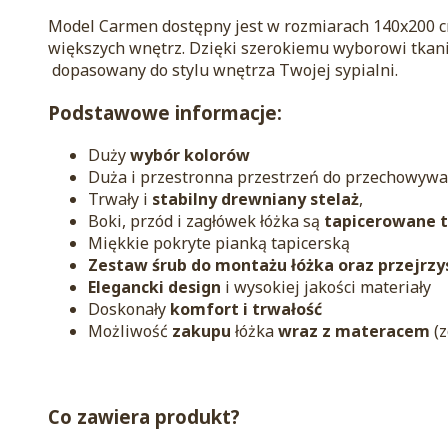
Model Carmen dostępny jest w rozmiarach 140x200 cm
większych wnętrz. Dzięki szerokiemu wyborowi tkani
dopasowany do stylu wnętrza Twojej sypialni.
Podstawowe informacje:
Duży
wybór kolorów
Duża i przestronna przestrzeń do przechowywa
Trwały i
stabilny drewniany stelaż
,
Boki, przód i zagłówek łóżka są
tapicerowane 
Miękkie pokryte pianką tapicerską
Zestaw śrub do montażu łóżka oraz przejrzys
Elegancki design
i wysokiej jakości materiały
Doskonały
komfort i trwałość
Możliwość
zakupu
łóżka
wraz z materacem
(
Co zawiera produkt?