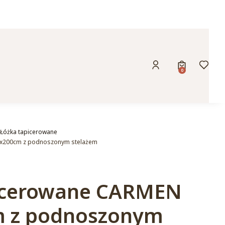
Produkty w k
Zaloguj się
Koszyk
Ulubio
Łóżka tapicerowane
0x200cm z podnoszonym stelażem
icerowane CARMEN
m z podnoszonym