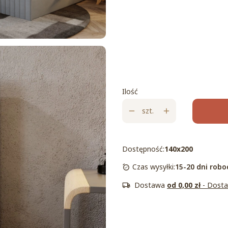
drewniany (w
metalowy (+250
cenie)
zł) (+250,00 zł)
Tkanina (opcjonalnie - np. Soli
Ilość
szt.
Dostępność:
140x200
Czas wysyłki:
15-20 dni robo
Dostawa
od 0,00 zł
- Dosta