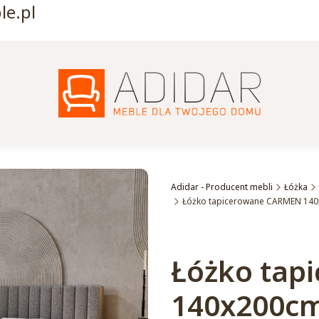
e.pl
Adidar - Producent mebli
Łóżka
Łóżko tapicerowane CARMEN 14
Etykiety
Łóżko tap
140x200c