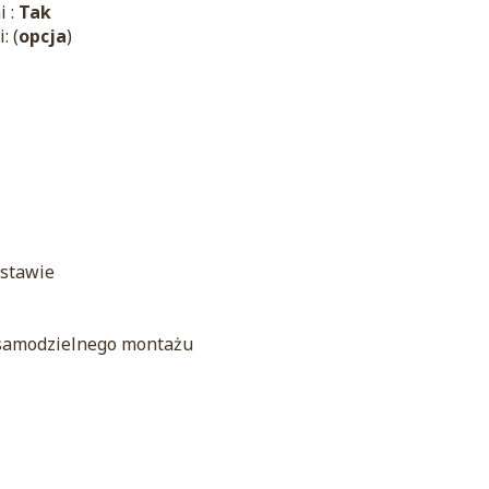
i :
Tak
: (
opcja
)
estawie
 samodzielnego montażu