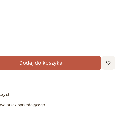
d 29176)
Opcjonalne
Dodaj do koszyka
czych
wa przez sprzedającego