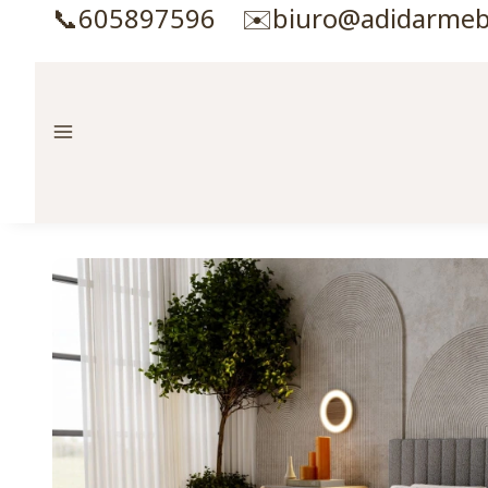
📞605897596 ✉️biuro@adidarmebl
Menu