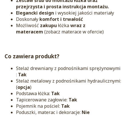
Zestaw śrub do montażu łóżka oraz
przejrzysta i prosta instrukcja montażu.
Elegancki design
i wysokiej jakości materiały
Doskonały
komfort i trwałość
Możliwość
zakupu
łóżka
wraz z
materacem
(zobacz materace w ofercie)
Co zawiera produkt?
Stelaż drewniany z podnośnikami sprężynowymi
:
Tak
Stelaż metalowy z podnośnikami hydraulicznymi:
(
opcja
)
Podstawa łóżka:
Tak
Tapicerowane zagłowie:
Tak
Pojemnik na pościel:
Tak
Poduszki, materac i dekoracje:
Nie