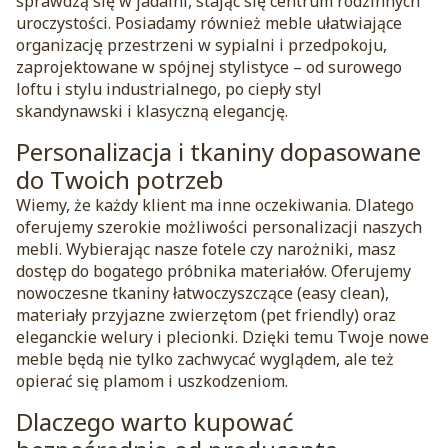
sprawdzą się w jadalni, stając się centrum rodzinnych
uroczystości. Posiadamy również meble ułatwiające
organizację przestrzeni w sypialni i przedpokoju,
zaprojektowane w spójnej stylistyce – od surowego
loftu i stylu industrialnego, po ciepły styl
skandynawski i klasyczną elegancję.
Personalizacja i tkaniny dopasowane
do Twoich potrzeb
Wiemy, że każdy klient ma inne oczekiwania. Dlatego
oferujemy szerokie możliwości personalizacji naszych
mebli. Wybierając nasze fotele czy narożniki, masz
dostęp do bogatego próbnika materiałów. Oferujemy
nowoczesne tkaniny łatwoczyszczące (easy clean),
materiały przyjazne zwierzętom (pet friendly) oraz
eleganckie welury i plecionki. Dzięki temu Twoje nowe
meble będą nie tylko zachwycać wyglądem, ale też
opierać się plamom i uszkodzeniom.
Dlaczego warto kupować