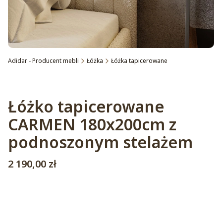
Adidar - Producent mebli
Łóżka
Łóżka tapicerowane
Etykiety
Łóżko tapicerowane
CARMEN 180x200cm z
podnoszonym stelażem
Cena
2 190,00 zł
Wybierz wariant produktu:
Poszczególne warianty mogą różnić się ceną