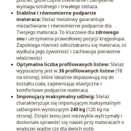
wymaga solidnego i trwałego stelaża.
Stabilne i równomierne podparcie
materaca:
Stelaż metalowy gwarantuje
niezachwiane i równomierne podparcie dla
Twojego materaca. To kluczowe dla
zdrowego
snu
i utrzymania prawidłowej pozycji kręgosłupa.
Zapobiega również odkształcaniu się materaca, co
wydłuża jego żywotność i zachowuje pierwotne
właściwości
Optymalna liczba profilowanych listew:
Stelaż
wyposażony jest w
36 profilowanych listew
(18
na stronę), które idealnie dopasowują się do
kształtu ciała, zapewniając elastyczne i
komfortowe podparcie materaca
Imponujący maksymalny udźwig:
Stelaż
charakteryzuje się imponującym maksymalnym
udźwigiem wynoszącym
240 kg
(120 kg na
stronę). Dzięki temu jest niezwykle wytrzymały i
doskonale sprawdzi się nawet przy materacach o
większej wadze czy dla dwóch osób.