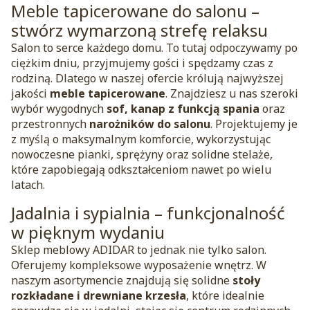
Meble tapicerowane do salonu –
stwórz wymarzoną strefę relaksu
Salon to serce każdego domu. To tutaj odpoczywamy po
ciężkim dniu, przyjmujemy gości i spędzamy czas z
rodziną. Dlatego w naszej ofercie królują najwyższej
jakości
meble tapicerowane
. Znajdziesz u nas szeroki
wybór wygodnych
sof, kanap z funkcją spania
oraz
przestronnych
narożników do salonu
. Projektujemy je
z myślą o maksymalnym komforcie, wykorzystując
nowoczesne pianki, sprężyny oraz solidne stelaże,
które zapobiegają odkształceniom nawet po wielu
latach.
Jadalnia i sypialnia – funkcjonalność
w pięknym wydaniu
Sklep meblowy ADIDAR to jednak nie tylko salon.
Oferujemy kompleksowe wyposażenie wnętrz. W
naszym asortymencie znajdują się solidne
stoły
rozkładane i drewniane krzesła
, które idealnie