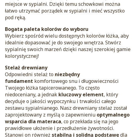
miejsce w sypialni. Dzięki temu schowkowi można
łatwo utrzymać porządek w sypialni i mieć wszystko
pod ręką.
Bogata paleta kolorów do wyboru
Wybierz spośród wielu dostępnych kolorów łóżka, aby
idealnie dopasować je do swojego wnętrza. Stwórz
sypialnię swoich marzeń dzięki naszej szerokiej gamie
kolorystycznej!
Stelaż drewniany
Odpowiedni stelaż to
niezbędny
fundament
komfortowego snu i długowieczności
Twojego łóżka tapicerowanego. To często
niedoceniany, a jednak
kluczowy element
, który
decyduje o jakości wypoczynku i trwałości całego
zestawu sypialnianego. Nasz drewniany stelaż został
zaprojektowany z myślą o zapewnieniu
optymalnego
wsparcia dla materaca
, co przekłada się na jego
prawidłowe ułożenie i przedłużenie żywotności.
Stanowi on również
stabilną i solidną podstawę
dla