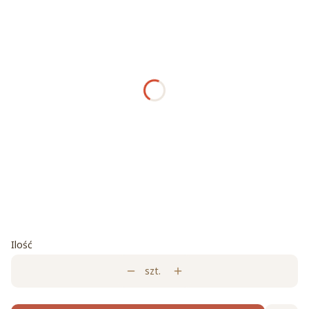
*
Tkanina
Anthology 3
Anthology 15
Amor Velvet
4318
*
Stelaż
Wybierz
Tkanina (opcjonalnie - np. Solid 29176)
Opcjonalne
Ilość
szt.