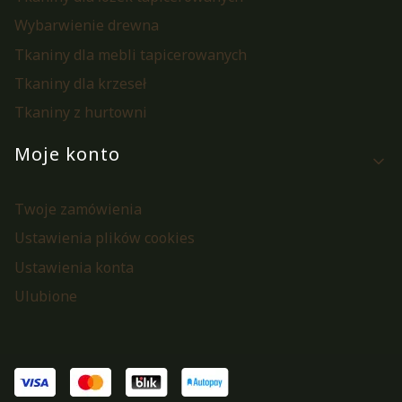
Wybarwienie drewna
Tkaniny dla mebli tapicerowanych
Tkaniny dla krzeseł
Tkaniny z hurtowni
Moje konto
Twoje zamówienia
Ustawienia plików cookies
Ustawienia konta
Ulubione