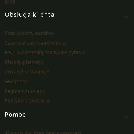
Blog
Obsługa klienta
Czas i koszty dostawy
Czas realizacji zamówienia
FAQ - Najczęściej zadawane pytania
Metody płatności
Zwroty i reklamacje
Gwarancja
Regulamin sklepu
Polityka prywatności
Pomoc
Tkaniny dla łóżek tapicerowanych