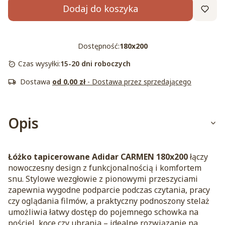
Dodaj do koszyka
Dostępność:
180x200
Czas wysyłki:
15-20 dni roboczych
Dostawa
od 0,00 zł
- Dostawa przez sprzedającego
Opis
Łóżko tapicerowane Adidar CARMEN 180x200
łączy
nowoczesny design z funkcjonalnością i komfortem
snu. Stylowe wezgłowie z pionowymi przeszyciami
zapewnia wygodne podparcie podczas czytania, pracy
czy oglądania filmów, a praktyczny podnoszony stelaż
umożliwia łatwy dostęp do pojemnego schowka na
pościel, koce czy ubrania – idealne rozwiązanie na