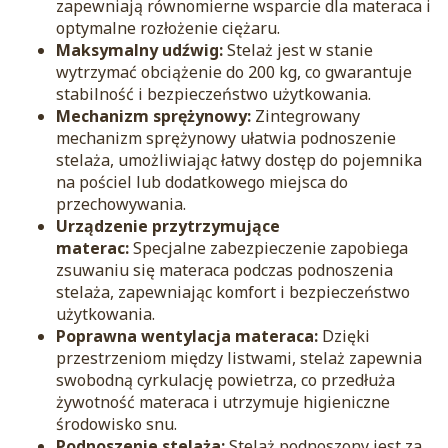
zapewniają równomierne wsparcie dla materaca i
optymalne rozłożenie ciężaru.
Maksymalny udźwig:
Stelaż jest w stanie
wytrzymać obciążenie do 200 kg, co gwarantuje
stabilność i bezpieczeństwo użytkowania.
Mechanizm sprężynowy:
Zintegrowany
mechanizm sprężynowy ułatwia podnoszenie
stelaża, umożliwiając łatwy dostęp do pojemnika
na pościel lub dodatkowego miejsca do
przechowywania.
Urządzenie przytrzymujące
materac:
Specjalne zabezpieczenie zapobiega
zsuwaniu się materaca podczas podnoszenia
stelaża, zapewniając komfort i bezpieczeństwo
użytkowania.
Poprawna wentylacja materaca:
Dzięki
przestrzeniom między listwami, stelaż zapewnia
swobodną cyrkulację powietrza, co przedłuża
żywotność materaca i utrzymuje higieniczne
środowisko snu.
Podnoszenie stelaża:
Stelaż podnoszony jest za