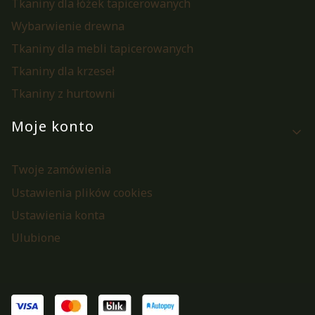
Tkaniny dla łóżek tapicerowanych
Wybarwienie drewna
Tkaniny dla mebli tapicerowanych
Tkaniny dla krzeseł
Tkaniny z hurtowni
Moje konto
Twoje zamówienia
Ustawienia plików cookies
Ustawienia konta
Ulubione