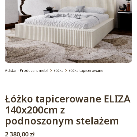
Adidar - Producent mebli
Łóżka
Łóżka tapicerowane
Etykiety
Łóżko tapicerowane ELIZA
140x200cm z
podnoszonym stelażem
Cena
2 380,00 zł