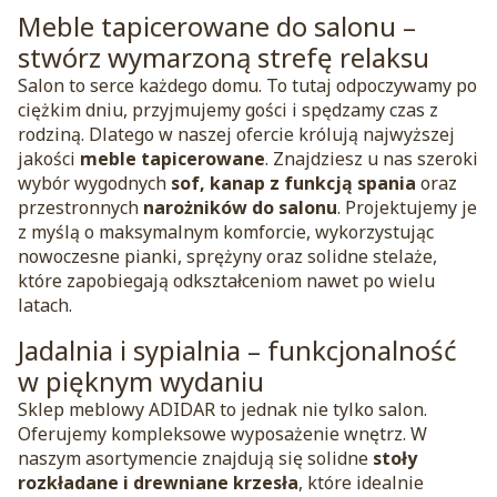
Meble tapicerowane do salonu –
stwórz wymarzoną strefę relaksu
Salon to serce każdego domu. To tutaj odpoczywamy po
ciężkim dniu, przyjmujemy gości i spędzamy czas z
rodziną. Dlatego w naszej ofercie królują najwyższej
jakości
meble tapicerowane
. Znajdziesz u nas szeroki
wybór wygodnych
sof, kanap z funkcją spania
oraz
przestronnych
narożników do salonu
. Projektujemy je
z myślą o maksymalnym komforcie, wykorzystując
nowoczesne pianki, sprężyny oraz solidne stelaże,
które zapobiegają odkształceniom nawet po wielu
latach.
Jadalnia i sypialnia – funkcjonalność
w pięknym wydaniu
Sklep meblowy ADIDAR to jednak nie tylko salon.
Oferujemy kompleksowe wyposażenie wnętrz. W
naszym asortymencie znajdują się solidne
stoły
rozkładane i drewniane krzesła
, które idealnie