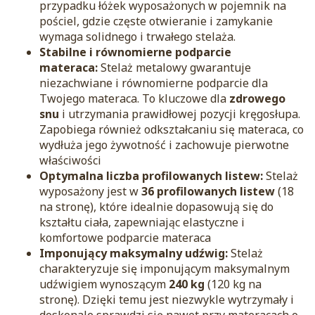
przypadku łóżek wyposażonych w pojemnik na
pościel, gdzie częste otwieranie i zamykanie
wymaga solidnego i trwałego stelaża.
Stabilne i równomierne podparcie
materaca:
Stelaż metalowy gwarantuje
niezachwiane i równomierne podparcie dla
Twojego materaca. To kluczowe dla
zdrowego
snu
i utrzymania prawidłowej pozycji kręgosłupa.
Zapobiega również odkształcaniu się materaca, co
wydłuża jego żywotność i zachowuje pierwotne
właściwości
Optymalna liczba profilowanych listew:
Stelaż
wyposażony jest w
36 profilowanych listew
(18
na stronę), które idealnie dopasowują się do
kształtu ciała, zapewniając elastyczne i
komfortowe podparcie materaca
Imponujący maksymalny udźwig:
Stelaż
charakteryzuje się imponującym maksymalnym
udźwigiem wynoszącym
240 kg
(120 kg na
stronę). Dzięki temu jest niezwykle wytrzymały i
doskonale sprawdzi się nawet przy materacach o